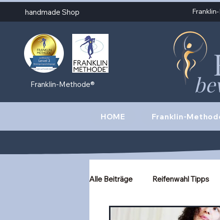
Frankli
handmade Shop
be
Franklin-Methode®
HOME
Franklin-Method
Alle Beiträge
Reifenwahl Tipps
meine Kurse
Hoopdance