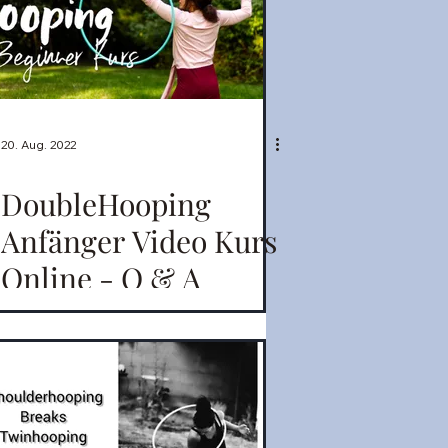
20. Aug. 2022
DoubleHooping
Anfänger Video Kurs
Online - Q & A