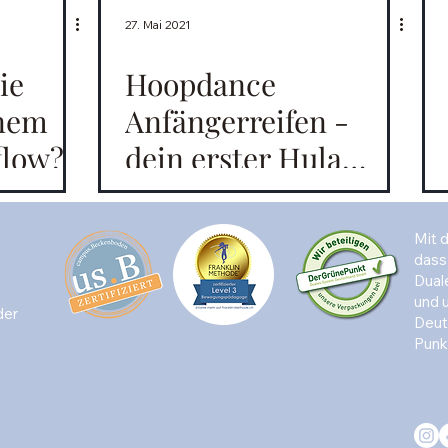
27. Mai 2021
ie
Hoopdance
inem
Anfängerreifen -
flow?
dein erster Hula
Hoop
Mit 
dass
Dual
und 
der
Deut
Punkt