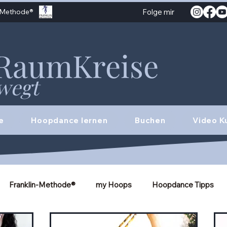
n-Methode®
Folge mir
RaumKreise
wegt
e
Hoopdance lernen
Buchen
Video K
Franklin-Methode®
my Hoops
Hoopdance Tipps
Twinhooping
Verspannungen lösen
Hula Hoop Tricks