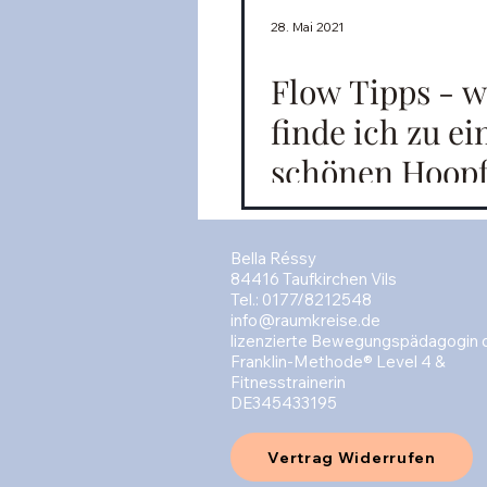
28. Mai 2021
Flow Tipps - w
finde ich zu e
schönen Hoop
Bella Réssy
84416 Taufkirchen Vils
Tel.: 0177/8212548
info@raumkreise.de
lizenzierte Bewegungspädagogin 
Franklin-Methode® Level 4 &
Fitnesstrainerin
DE345433195
Vertrag Widerrufen