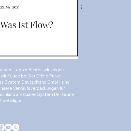
25. Mai 2021
Was Ist Flow?
diesem Logo möchten wir zeigen,
 wir Kunde bei Der Grüne Punkt –
es System Deutschland GmbH sind
unsere Verkaufsverpackungen für
schland am dualen System Der Grüne
 beteiligen.