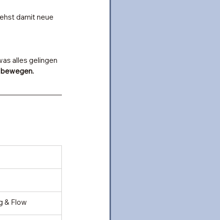
ehst damit neue 
was alles gelingen 
u bewegen.
g & Flow