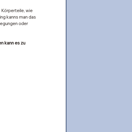
Körperteile, wie 
ning kanns man das 
wegungen oder 
n kann es zu 