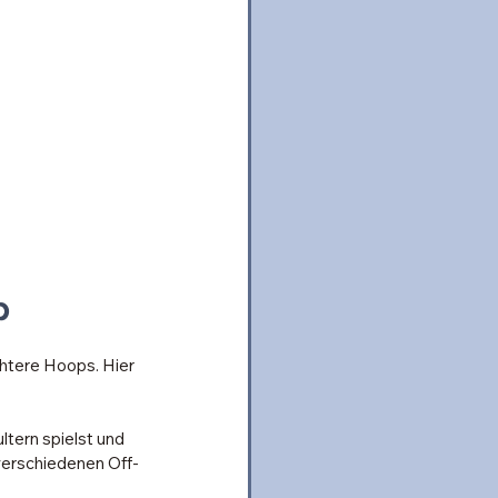
p
htere Hoops. Hier 
tern spielst und 
e verschiedenen Off-