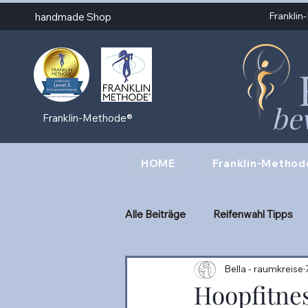
Frankli
handmade Shop
be
Franklin-Methode®
HOME
Franklin-Method
Alle Beiträge
Reifenwahl Tipps
Bella - raumkreise
meine Kurse
Hoopdance
Hoopfitne