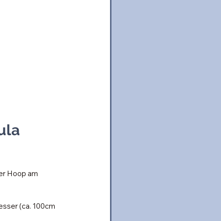
ula 
er Hoop am 
esser (ca. 100cm 