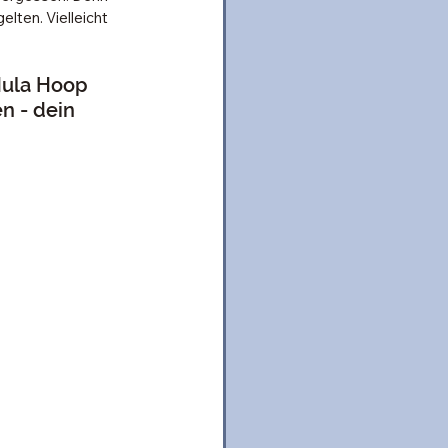
lten. Vielleicht 
Hula Hoop 
n - dein 