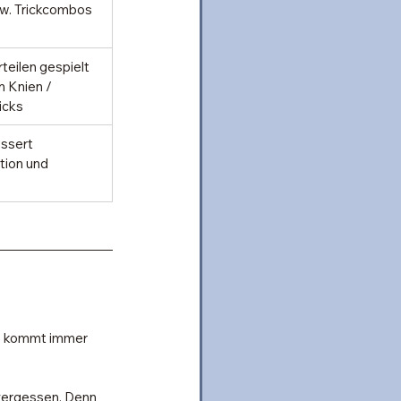
w. Trickcombos 
teilen gespielt 
 Knien / 
icks
ssert 
tion und 
s kommt immer 
 vergessen. Denn 