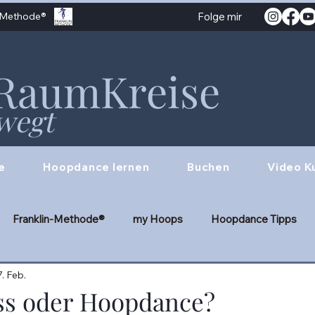
n-Methode®
Folge mir
RaumKreise
wegt
e
Hoopdance lernen
Buchen
Video K
Franklin-Methode®
my Hoops
Hoopdance Tipps
7. Feb.
Twinhooping
Verspannungen lösen
Hula Hoop Tricks
ss oder Hoopdance?