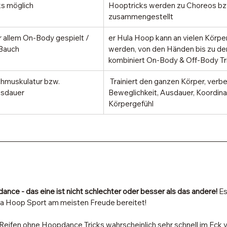
s möglich 
Hooptricks werden zu Choreos bz
zusammengestellt
 allem On-Body gespielt / 
er Hula Hoop kann an vielen Körper
 Bauch
werden, von den Händen bis zu den
kombiniert On-Body & Off-Body Tr
chmuskulatur bzw. 
 Trainiert den ganzen Körper, verbe
usdauer
Beweglichkeit, Ausdauer, Koordina
Körpergefühl
nce - das eine ist nicht schlechter oder besser als das andere!
 E
ula Hoop Sport am meisten Freude bereitet! 
 Reifen ohne Hoopdance Tricks wahrscheinlich sehr schnell im Eck