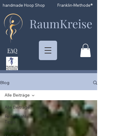
handmade Hoop Shop
Franklin-Methode®
RaumKreise
FAQ
Blog
Alle Beiträge
Alle Beiträge
Reifenwahl
Tipps
Franklin-