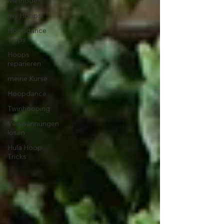
Methode®
my Hoops
Hoopdance
Tipps
Hoops
reparieren
meine Kurse
Hoopdance
Twinhooping
Verspannungen
lösen
Hula Hoop
Tricks