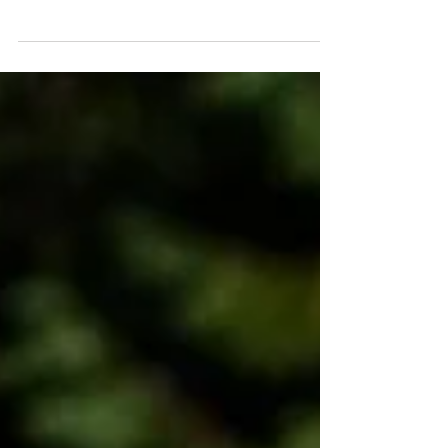
Doublehooping Tipps und Tricks - die richtigen
Twinhooping Reifen, Tipps für einen schönen
Hoopflow mit zwei Hula Hoops