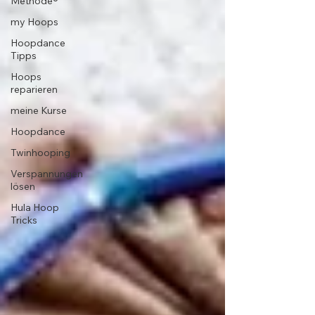
Methode®
my Hoops
Hoopdance
Tipps
Hoops
reparieren
meine Kurse
Hoopdance
Twinhooping
Verspannungen
lösen
Hula Hoop
Tricks